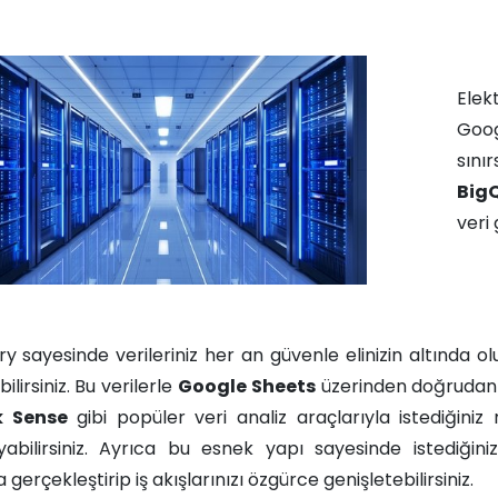
Elek
Goo
sın
Big
veri
y sayesinde verileriniz her an güvenle elinizin altında ol
ilirsiniz. Bu verilerle
Google Sheets
üzerinden doğrudan ç
k Sense
gibi popüler veri analiz araçlarıyla istediğiniz 
ayabilirsiniz. Ayrıca bu esnek yapı sayesinde istediğin
 gerçekleştirip iş akışlarınızı özgürce genişletebilirsiniz.