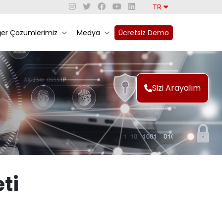
TR
ğer Çözümlerimiz
Medya
Ücretsiz Demo
Sizi Arayalım
ti