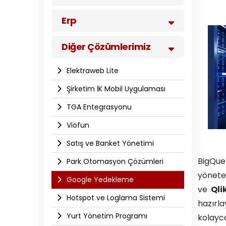
Erp
Diğer Çözümlerimiz
Elektraweb Lite
Şirketim İK Mobil Uygulaması
TGA Entegrasyonu
Viofun
Satış ve Banket Yönetimi
BigQuer
Park Otomasyon Çözümleri
yöneteb
Google Yedekleme
ve
Qli
Hotspot ve Loglama Sistemi
hazırl
Yurt Yönetim Programı
kolayca