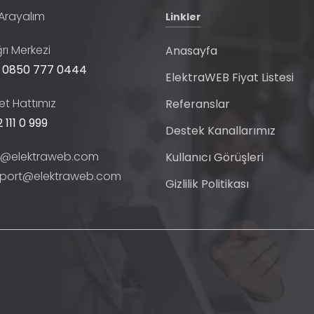
 Arayalım
Linkler
rı Merkezi
Anasayfa
 0850 777 0444
ElektraWEB Fiyat Listesi
t Hattımız
Referanslar
 111 0 999
Destek Kanallarımız
o@elektraweb.com
Kullanıcı Görüşleri
port@elektraweb.com
Gizlilik Politikası