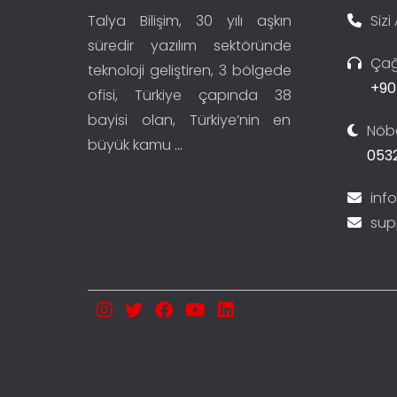
Talya Bilişim, 30 yılı aşkın
Sizi
süredir yazılım sektöründe
Çağ
teknoloji geliştiren, 3 bölgede
+90
ofisi, Türkiye çapında 38
bayisi olan, Türkiye’nin en
Nöbe
büyük kamu
...
0532
inf
sup