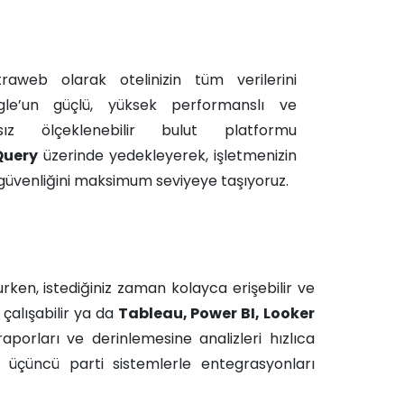
traweb olarak otelinizin tüm verilerini
gle’un güçlü, yüksek performanslı ve
ırsız ölçeklenebilir bulut platformu
Query
üzerinde yedekleyerek, işletmenizin
 güvenliğini maksimum seviyeye taşıyoruz.​ ​
urken, istediğiniz zaman kolayca erişebilir ve
alışabilir ya da
Tableau, Power BI, Looker
raporları ve derinlemesine analizleri hızlıca
iz üçüncü parti sistemlerle entegrasyonları