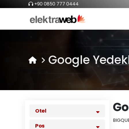
+90 0850 777 0444
Google Yede
Go
Otel
BIGQUE
Pos