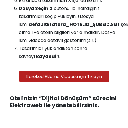
Ekrandaki tasarımları
X
işareti ile silin.
Dosya Seçiniz
butonu ile indirdiğiniz
tasarımları seçip yükleyin. (Dosya
ismi
defaultEfatura_HOTELID_ŞUBEID.xslt
şek
olmalı ve otelin bilgileri yer almalıdır. Dosya
ismi videoda detaylı gösterilmiştir.)
Tasarımlar yüklendikten sonra
sayfayı
kaydedin
.
Karekod Ekleme Videosu için Tıklayın
Otelinizin “Dijital Dönüşüm” sürecini
Elektraweb ile yönetebilirsiniz.