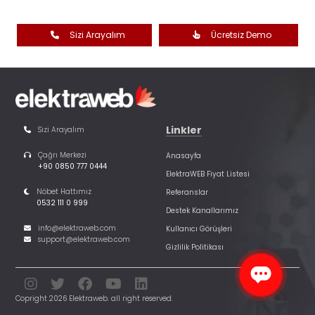
Sizi Arayalım
Ücretsiz Demo
Linkler
Sizi Arayalım
Çağrı Merkezi
Anasayfa
+90 0850 777 0444
ElektraWEB Fiyat Listesi
Nöbet Hattımız
Referanslar
0532 111 0 999
Destek Kanallarımız
info@elektraweb.com
Kullanıcı Görüşleri
support@elektraweb.com
Gizlilik Politikası
Copright 2026 Elektraweb. all right reserved.