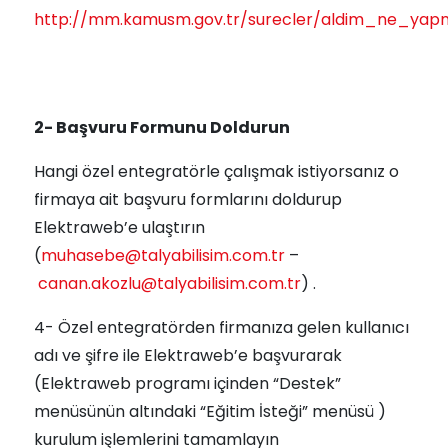
http://mm.kamusm.gov.tr/surecler/aldim_ne_yapm
2- Başvuru Formunu Doldurun
Hangi özel entegratörle çalışmak istiyorsanız o
firmaya ait başvuru formlarını doldurup
Elektraweb’e ulaştırın
(
muhasebe@talyabilisim.com.tr
–
canan.akozlu@talyabilisim.com.tr
) .
4- Özel entegratörden firmanıza gelen kullanıcı
adı ve şifre ile Elektraweb’e başvurarak
(Elektraweb programı içinden “Destek”
menüsünün altındaki “Eğitim İsteği” menüsü )
kurulum işlemlerini tamamlayın