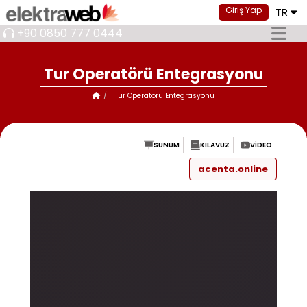
Giriş Yap
TR
+90 0850 777 0444
Tur Operatörü Entegrasyonu
Tur Operatörü Entegrasyonu
SUNUM
KILAVUZ
VIDEO
acenta.online