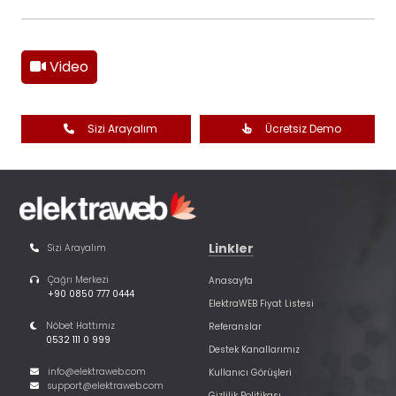
Video
Sizi Arayalım
Ücretsiz Demo
Linkler
Sizi Arayalım
Çağrı Merkezi
Anasayfa
+90 0850 777 0444
ElektraWEB Fiyat Listesi
Nöbet Hattımız
Referanslar
0532 111 0 999
Destek Kanallarımız
info@elektraweb.com
Kullanıcı Görüşleri
support@elektraweb.com
Gizlilik Politikası