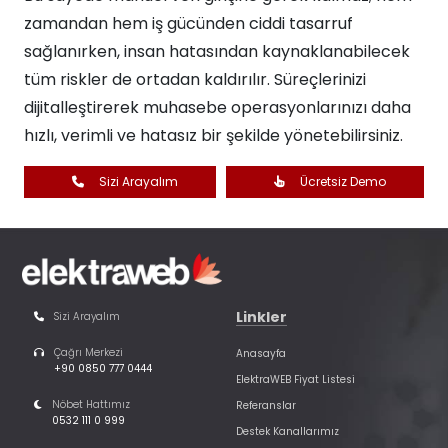
zamandan hem iş gücünden ciddi tasarruf
sağlanırken, insan hatasından kaynaklanabilecek
tüm riskler de ortadan kaldırılır. Süreçlerinizi
dijitalleştirerek muhasebe operasyonlarınızı daha
hızlı, verimli ve hatasız bir şekilde yönetebilirsiniz.​
Sizi Arayalım
Ücretsiz Demo
Linkler
Sizi Arayalım
Çağrı Merkezi
Anasayfa
+90 0850 777 0444
ElektraWEB Fiyat Listesi
Nöbet Hattımız
Referanslar
0532 111 0 999
Destek Kanallarımız