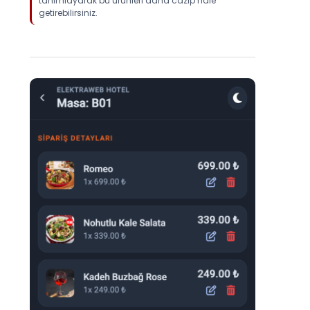
tanımlayarak bu ürünleri daha cazip hale
getirebilirsiniz.