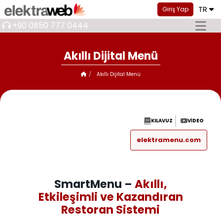
TR
Giriş Yap
+90 0850 777 0444
Akıllı Dijital Menü
Akıllı Dijital Menü
KILAVUZ
VIDEO
elektramenu.com
SmartMenu –
Akıllı,
Etkileşimli ve Kazandıran
Restoran Sistemi