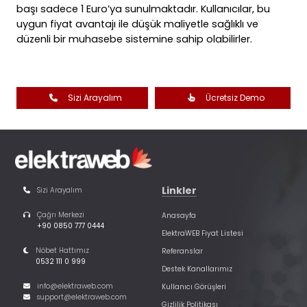
başı sadece 1 Euro’ya sunulmaktadır. Kullanıcılar, bu
uygun fiyat avantajı ile düşük maliyetle sağlıklı ve
düzenli bir muhasebe sistemine sahip olabilirler.
Sizi Arayalım
Ücretsiz Demo
Linkler
Sizi Arayalım
Çağrı Merkezi
Anasayfa
+90 0850 777 0444
ElektraWEB Fiyat Listesi
Nöbet Hattımız
Referanslar
0532 111 0 999
Destek Kanallarımız
info@elektraweb.com
Kullanıcı Görüşleri
support@elektraweb.com
Gizlilik Politikası