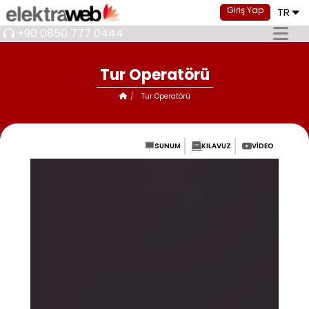
Giriş Yap
TR
+90 0850 777 0444
Tur Operatörü
Tur Operatörü
SUNUM
KILAVUZ
VIDEO