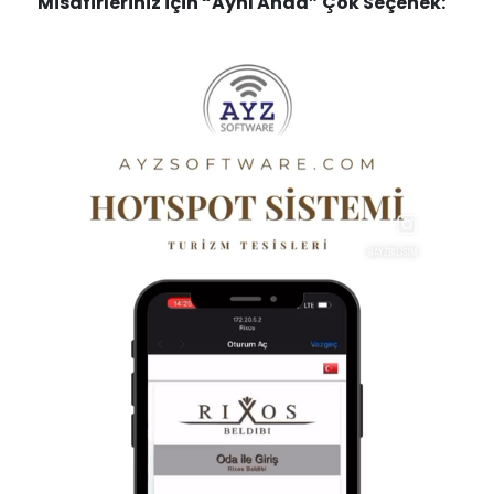
Misafirleriniz için “Aynı Anda” Çok Seçenek: