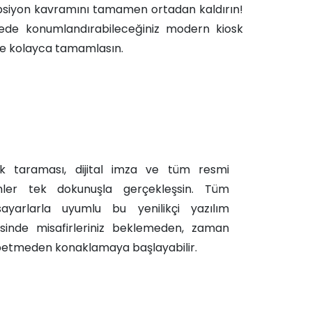
resepsiyon kavramını tamamen ortadan kaldırın!
köşede konumlandırabileceğiniz modern kiosk
inde kolayca tamamlasın.
ik taraması, dijital imza ve tüm resmi
mler tek dokunuşla gerçekleşsin. Tüm
isayarlarla uyumlu bu yenilikçi yazılım
sinde misafirleriniz beklemeden, zaman
etmeden konaklamaya başlayabilir.