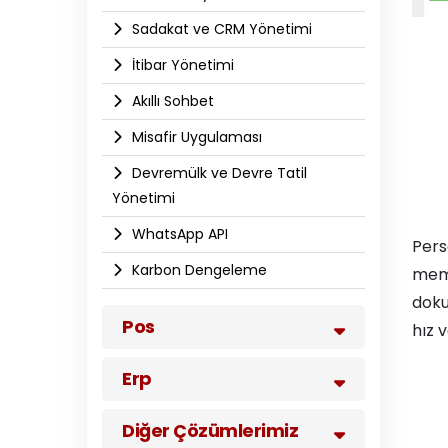
Sadakat ve CRM Yönetimi
İtibar Yönetimi
Akıllı Sohbet
Misafir Uygulaması
Devremülk ve Devre Tatil
Yönetimi
WhatsApp API​
Pers
Karbon Dengeleme
memn
doku
Pos
hız v
Erp
Diğer Çözümlerimiz