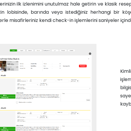
lerinizin ilk izlenimini unutulmaz hale getirin ve klasik 
izin lobisinde, barında veya istediğiniz herhangi bir 
erle misafirleriniz kendi check-in işlemlerini saniyeler iç
Kiml
işle
bilg
saye
kayb