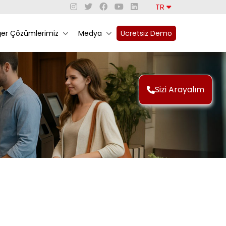
TR
ğer Çözümlerimiz
Medya
Ücretsiz Demo
Sizi Arayalım