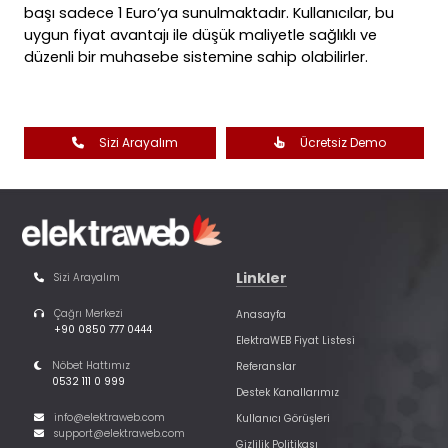
başı sadece 1 Euro’ya sunulmaktadır. Kullanıcılar, bu
uygun fiyat avantajı ile düşük maliyetle sağlıklı ve
düzenli bir muhasebe sistemine sahip olabilirler.
Sizi Arayalım
Ücretsiz Demo
Linkler
Sizi Arayalım
Çağrı Merkezi
Anasayfa
+90 0850 777 0444
ElektraWEB Fiyat Listesi
Nöbet Hattımız
Referanslar
0532 111 0 999
Destek Kanallarımız
info@elektraweb.com
Kullanıcı Görüşleri
support@elektraweb.com
Gizlilik Politikası