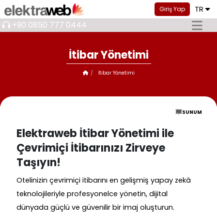
TR
Giriş Yap
+90 0850 777 0444
İtibar Yönetimi
İtibar Yönetimi
SUNUM
Elektraweb İtibar Yönetimi ile
Çevrimiçi İtibarınızı Zirveye
Taşıyın!
Otelinizin çevrimiçi itibarını en gelişmiş yapay zekâ
teknolojileriyle profesyonelce yönetin, dijital
dünyada güçlü ve güvenilir bir imaj oluşturun.