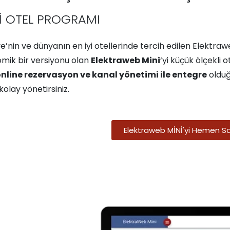
İ OTEL PROGRAMI
e’nin ve dünyanın en iyi otellerinde tercih edilen Elektra
mik bir versiyonu olan
Elektraweb Mini
‘yi küçük ölçekli 
nline rezervasyon ve kanal yönetimi ile entegre
olduğ
olay yönetirsiniz.
Elektraweb MİNİ'yi Hemen Sat