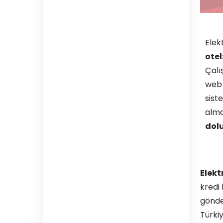
Elek
ote
Çalış
web 
sist
alma
dolu
Elekt
kredi 
gönder
Türki