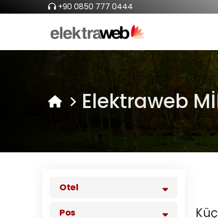
+90 0850 777 0444
Elektraweb Mİ
Otel
Küç
Pos