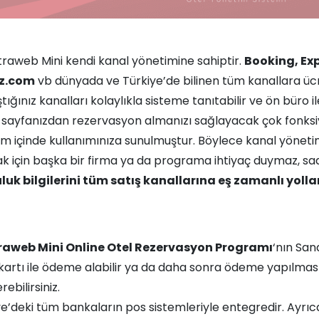
traweb Mini kendi kanal yönetimine sahiptir.
Booking, Ex
lz.com
vb dünyada ve Türkiye’de bilinen tüm kanallara ücre
tığınız kanalları kolaylıkla sisteme tanıtabilir ve ön büro il
sayfanızdan rezervasyon almanızı sağlayacak çok fonksi
em içinde kullanımınıza sunulmuştur. Böylece kanal yönet
k için başka bir firma ya da programa ihtiyaç duymaz, sa
luk bilgilerini tüm satış kanallarına eş zamanlı yollar
raweb Mini Online Otel Rezervasyon Programı
‘nın San
kartı ile ödeme alabilir ya da daha sonra ödeme yapılması 
ebilirsiniz.
ye’deki tüm bankaların pos sistemleriyle entegredir. Ayrıc