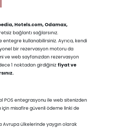
pedia, Hotels.com, Odamax,
tsiz bağlantı sağlarsınız.
e entegre kullanabilirsiniz. Ayrıca, kendi
yonel bir rezervasyon motoru da
imi ve web sayfanızdan rezervasyon
dece 1 noktadan girdiğiniz
fiyat ve
sınız.
al POS entegrasyonu ile web sitenizden
için misafire güvenli ödeme linki de
a Avrupa ülkelerinde yaygın olarak