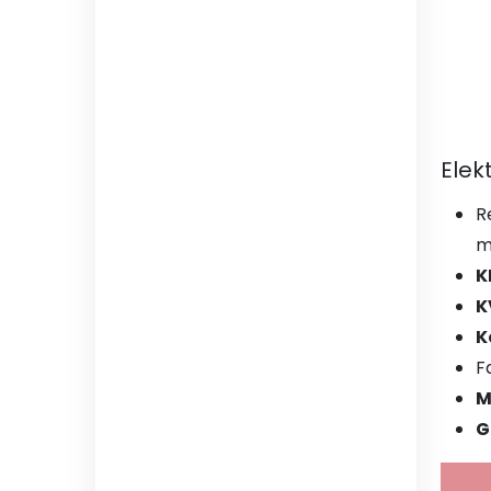
Elek
R
m
K
K
K
F
M
G