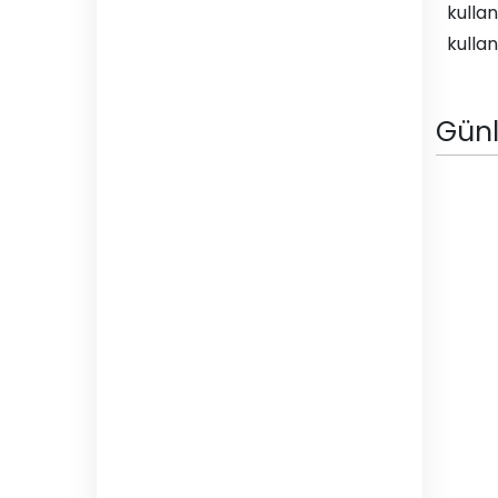
kulla
kullana
Gün