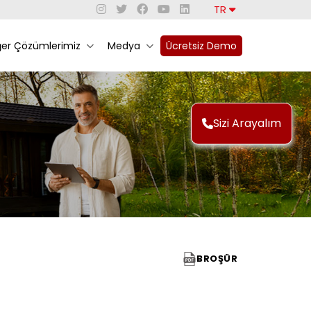
TR
ğer Çözümlerimiz
Medya
Ücretsiz Demo
Sizi Arayalım
BROŞÜR