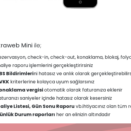
traweb Mini
ile;
ezervasyon, check-in, check-out, konaklama, blokaj, folyo, f
aliye raporu işlemlerini gerçekleştirirsiniz
BS Bildirimleri
ni hatasız ve anlık olarak gerçekleştirebilirs
VKK
kriterlerine kolayca uyum sağlarsınız
onaklama vergisi
otomatik olarak faturanıza eklenir
aturanızı saniyeler içinde hatasız olarak kesersiniz
aliye Listesi, Gün Sonu Raporu
vb.ihtiyacınız olan tüm ra
ünlük Durum raporları
her an elinizin altındadır