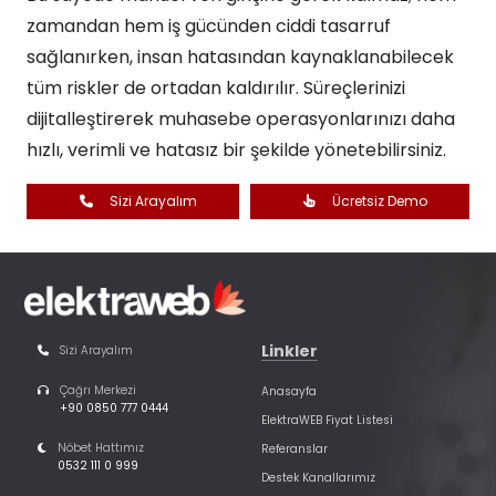
zamandan hem iş gücünden ciddi tasarruf
sağlanırken, insan hatasından kaynaklanabilecek
tüm riskler de ortadan kaldırılır. Süreçlerinizi
dijitalleştirerek muhasebe operasyonlarınızı daha
hızlı, verimli ve hatasız bir şekilde yönetebilirsiniz.​
Sizi Arayalım
Ücretsiz Demo
Linkler
Sizi Arayalım
Çağrı Merkezi
Anasayfa
+90 0850 777 0444
ElektraWEB Fiyat Listesi
Nöbet Hattımız
Referanslar
0532 111 0 999
Destek Kanallarımız