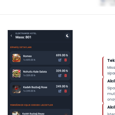
Tek
Misa
sipar
Akı
Sipa
mutf
onay
Akıl
İster