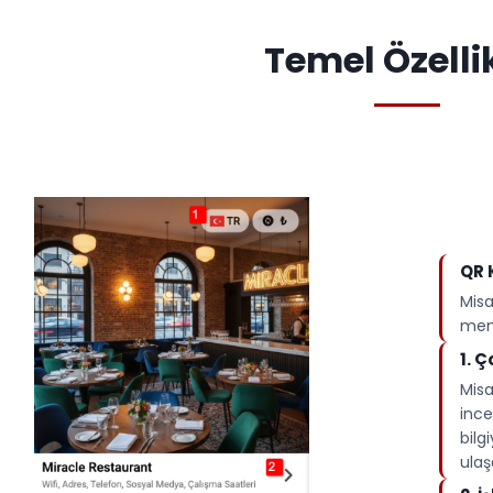
Temel Özelli
QR 
Misa
menü
1.⁠ 
Misa
ince
bilg
ulaşa