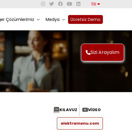
TR
ğer Çözümlerimiz
Medya
Ücretsiz Demo
Sizi Arayalım
KILAVUZ
VIDEO
elektramenu.com