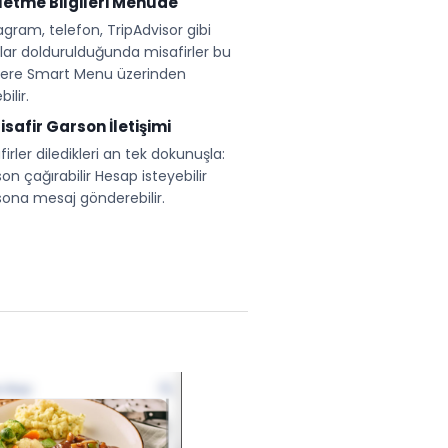
⁠İşletme Bilgileri Menüde
agram, telefon, TripAdvisor gibi
lar doldurulduğunda misafirler bu
ilere Smart Menu üzerinden
bilir.
⁠Misafir Garson İletişimi
firler diledikleri an tek dokunuşla:
on çağırabilir Hesap isteyebilir
ona mesaj gönderebilir.