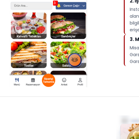
2.⁠ 
Inst
alan
bilg
erişe
3.⁠ 
Misa
Gars
Gars