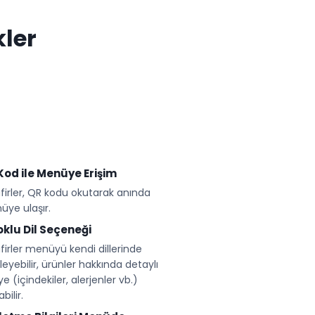
kler
Kod ile Menüye Erişim
firler, QR kodu okutarak anında
ye ulaşır.
⁠Çoklu Dil Seçeneği
firler menüyü kendi dillerinde
leyebilir, ürünler hakkında detaylı
iye (içindekiler, alerjenler vb.)
bilir.