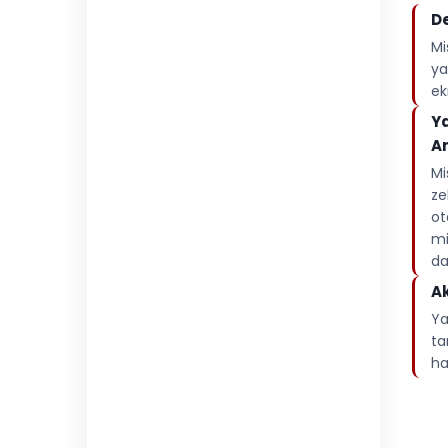
De
Mi
ya
ek
Ya
Ar
Mi
ze
ot
mi
da
Ak
Ya
ta
ha