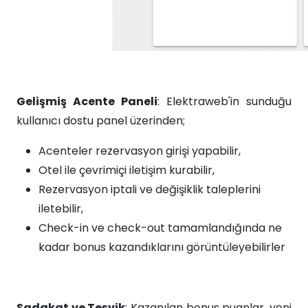
Gelişmiş Acente Paneli
: Elektraweb'in sunduğu
kullanıcı dostu panel üzerinden;
Acenteler rezervasyon girişi yapabilir,
Otel ile çevrimiçi iletişim kurabilir,
Rezervasyon iptali ve değişiklik taleplerini
iletebilir,
Check-in ve check-out tamamlandığında ne
kadar bonus kazandıklarını görüntüleyebilirler
Sadakat ve Teşvik
: Kazanılan bonus puanlar, yeni