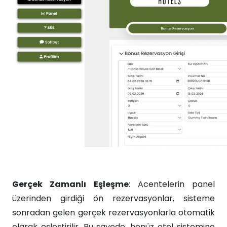
Gerçek Zamanlı Eşleşme
: Acentelerin panel
üzerinden girdiği ön rezervasyonlar, sisteme
sonradan gelen gerçek rezervasyonlarla otomatik
olarak eşleştirilir. Bu sayede, henüz otel sistemine