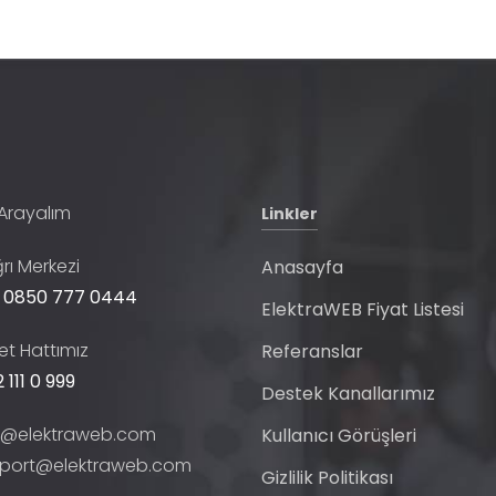
 Arayalım
Linkler
rı Merkezi
Anasayfa
 0850 777 0444
ElektraWEB Fiyat Listesi
t Hattımız
Referanslar
 111 0 999
Destek Kanallarımız
o@elektraweb.com
Kullanıcı Görüşleri
port@elektraweb.com
Gizlilik Politikası