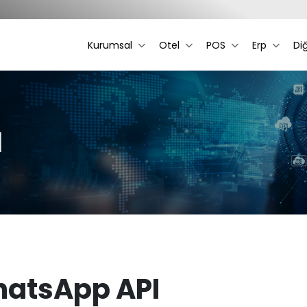
Kurumsal
Otel
POS
Erp
Di
​
atsApp API​