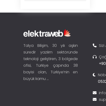
Talya Bilişim, 30 yılı aşkın
Sizi
süredir yazılım sektöründe
Çağ
teknoloji geliştiren, 3 bölgede
+90
ofisi, Türkiye çapında 38
bayisi olan, Türkiye’nin en
Nöbe
büyük kamu
...
0532
inf
sup