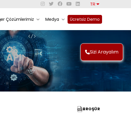
TR
ğer Çözümlerimiz
Medya
Ücretsiz Demo
Sizi Arayalım
BROŞÜR