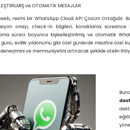
LLEŞTİRİLMİŞ ve OTOMATİK MESAJLAR​
aweb, resmi bir WhatsApp Cloud API Çözüm Ortağıdır. Bu 
asyon onayı, check-in bilgileri, konaklama süresince b
ama süreci boyunca kişiselleştirilmiş ve otomatik WhatsA
ünü, evlilik yıldönümü gibi özel günlerde misafire özel ku
 deneyimini ve memnuniyetini artıracak şekilde otelin ihtiyaç
Bun
dest
asis
eğit
yöne