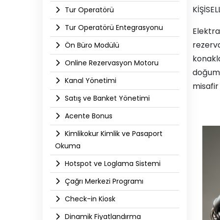
KİŞİSE
Tur Operatörü
Tur Operatörü Entegrasyonu
Elektr
rezerv
Ön Büro Modülü
konakl
Online Rezervasyon Motoru
doğum g
Kanal Yönetimi
misafir
Satış ve Banket Yönetimi
Acente Bonus
Kimlikokur Kimlik ve Pasaport
Okuma
Hotspot ve Loglama Sistemi
Çağrı Merkezi Programı
Check-in Kiosk
Dinamik Fiyatlandırma