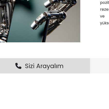
pozi
rezer
ve 
yükse
Sizi Arayalım