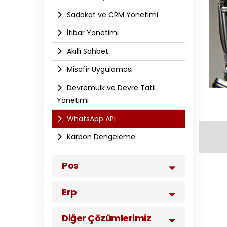
Sadakat ve CRM Yönetimi
İtibar Yönetimi
Akıllı Sohbet
Misafir Uygulaması
Devremülk ve Devre Tatil
Yönetimi
WhatsApp API​
Karbon Dengeleme
Pos
Erp
Diğer Çözümlerimiz