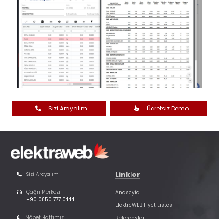
Sizi Arayalım
Ücretsiz Demo
Linkler
Sizi Arayalım
Çağrı Merkezi
Anasayfa
+90 0850 777 0444
ElektraWEB Fiyat Listesi
Nöbet Hattımız
Referanslar