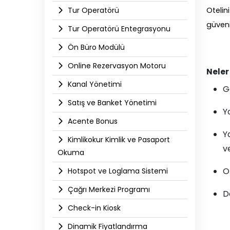
Tur Operatörü
Otelin
güvenil
Tur Operatörü Entegrasyonu
Ön Büro Modülü
Online Rezervasyon Motoru
Neler
Kanal Yönetimi
G
Satış ve Banket Yönetimi
Y
Acente Bonus
Y
Kimlikokur Kimlik ve Pasaport
ve
Okuma
O
Hotspot ve Loglama Sistemi
Çağrı Merkezi Programı
D
Check-in Kiosk
Dinamik Fiyatlandırma