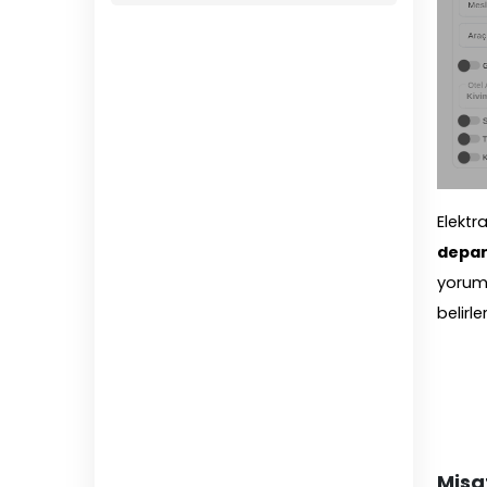
Elektr
depar
yorum 
belirler
Misaf