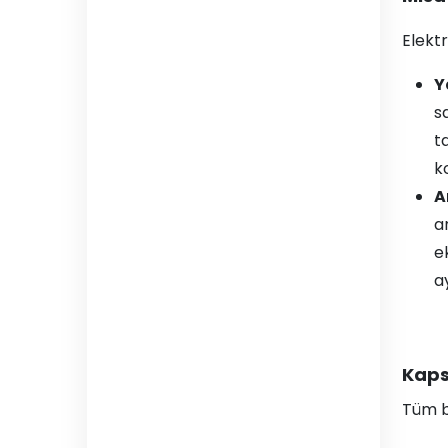
Elektr
Y
s
ta
k
A
a
e
a
Kaps
Tüm bu