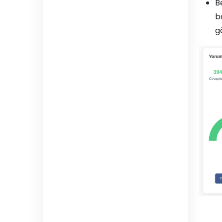
Be
b
gö