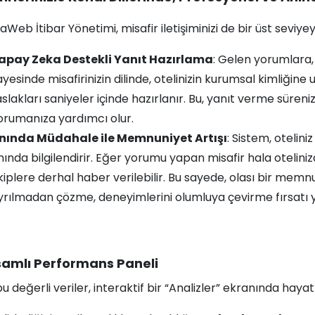
aWeb İtibar Yönetimi, misafir iletişiminizi de bir üst seviyey
apay Zeka Destekli Yanıt Hazırlama
: Gelen yorumlara,
ayesinde misafirinizin dilinde, otelinizin kurumsal kimliğine 
slakları saniyeler içinde hazırlanır. Bu, yanıt verme sürenizi
orumanıza yardımcı olur.
nında Müdahale ile Memnuniyet Artışı
: Sistem, otelini
nında bilgilendirir. Eğer yorumu yapan misafir hala otelini
kiplere derhal haber verilebilir. Bu sayede, olası bir memnu
yrılmadan çözme, deneyimlerini olumluya çevirme fırsatı y
amlı Performans Paneli
 değerli veriler, interaktif bir “Analizler” ekranında hayat