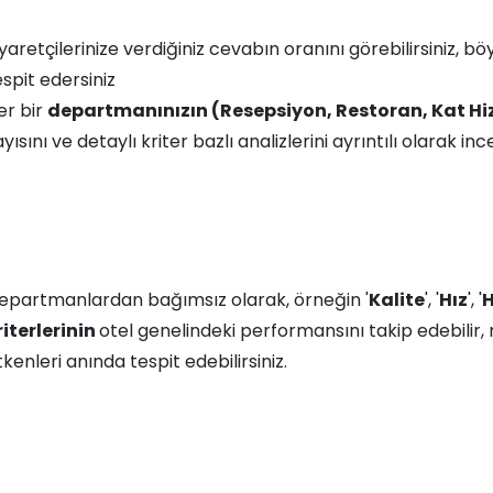
iyaretçilerinize verdiğiniz cevabın oranını görebilirsiniz,
espit edersiniz
er bir
departmanınızın (Resepsiyon, Restoran, Kat Hiz
yısını ve detaylı kriter bazlı analizlerini ayrıntılı olarak ince
epartmanlardan bağımsız olarak, örneğin '
Kalite
', '
Hız
', '
H
riterlerinin
otel genelindeki performansını takip edebilir
kenleri anında tespit edebilirsiniz.