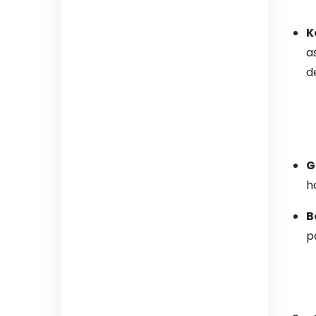
K
a
de
G
ha
B
p