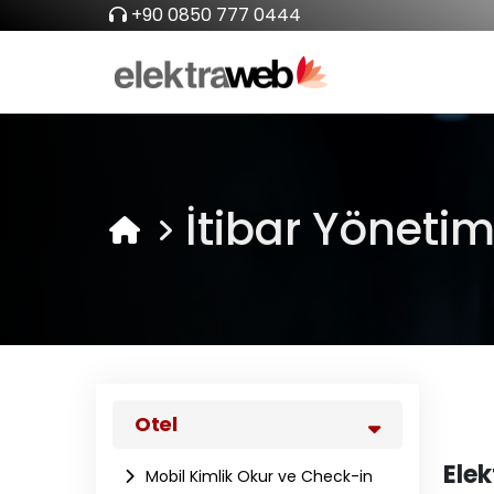
+90 0850 777 0444
İtibar Yönetim
Otel
Elek
Mobil Kimlik Okur ve Check-in