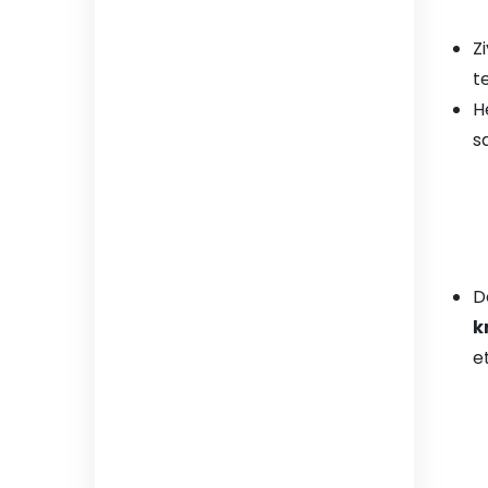
Z
t
H
sa
D
k
et