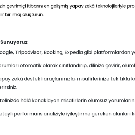
izin çevrimiçi itibarını en gelişmiş yapay zekâ teknolojileriyle 
ir bir imaj oluşturun.
 Sunuyoruz
oogle, Tripadvisor, Booking, Expedia gibi platformlardan yo
orumları otomatik olarak sınıflandırıp, dilinize çevirir, olu
apay zekâ destekli araçlarımızla, misafirlerinize tek tıkla k
rirsiniz.
telinizde hâlâ konaklayan misafirlerin olumsuz yorumlarını 
etaylı performans analiziyle iyileştirme gereken alanları k