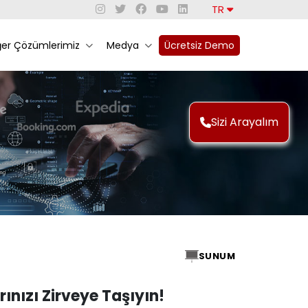
TR
ğer Çözümlerimiz
Medya
Ücretsiz Demo
Sizi Arayalım
SUNUM
rınızı Zirveye Taşıyın!