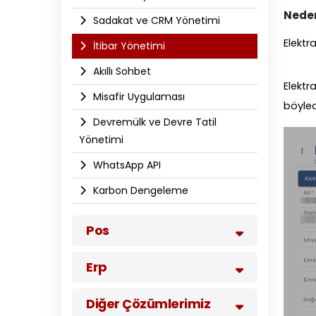
Neden
Sadakat ve CRM Yönetimi
Elektr
İtibar Yönetimi
Akıllı Sohbet
Elektr
Misafir Uygulaması
böylece
Devremülk ve Devre Tatil
Yönetimi
WhatsApp API​
Karbon Dengeleme
Pos
Erp
Diğer Çözümlerimiz