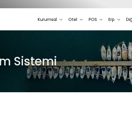
Kurumsal
Otel
POS
Erp
Di
m Sistemi