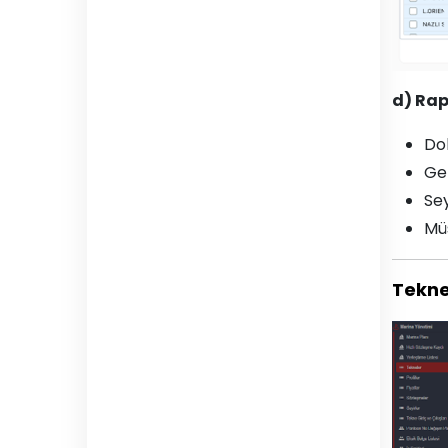
d) Ra
Dol
Gel
Sey
Müs
Tekne 