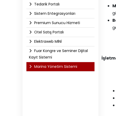
Tedarik Portalı
M
gü
Sistem Entegrasyonları
B
Premium Sunucu Hizmeti
g
Otel Satış Portalı
Elektraweb MİNİ
Fuar Kongre ve Seminer Dijital
Kayıt Sistemi
İşletm
Marina Yönetim Sistemi