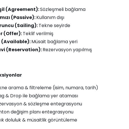
şil (Agreement):
Sözleşmeli bağlama
rmızı (Passive):
Kullanım dışı
runcu (Sailing):
Tekne seyirde
r (Offer):
Teklif verilmiş
i (Available):
Müsait bağlama yeri
vi (Reservation):
Rezervasyon yapılmış
ksiyonlar
ne arama & filtreleme (isim, numara, tarih)
ag & Drop ile bağlama yer ataması
zervasyon & sözleşme entegrasyonu
nton değişim planı entegrasyonu
ık doluluk & müsaitlik görüntüleme