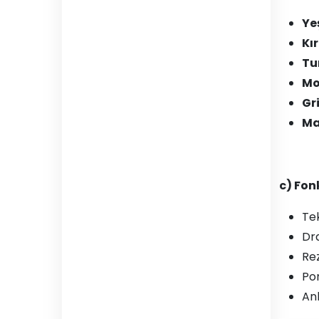
Ye
Kı
Tu
Mo
Gr
Ma
c) Fon
Tek
Dr
Re
Po
Anl