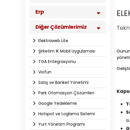
Erp
ELE
Diğer Çözümlerimiz
Tekne
Elektraweb Lite
Şirketim İK Mobil Uygulaması
Günümü
yönetm
TGA Entegrasyonu
Gelişt
Viofun
Satış ve Banket Yönetimi
Kaps
Park Otomasyon Çözümleri
Google Yedekleme
T
S
Hotspot ve Loglama Sistemi
sü
Yurt Yönetim Programı
G