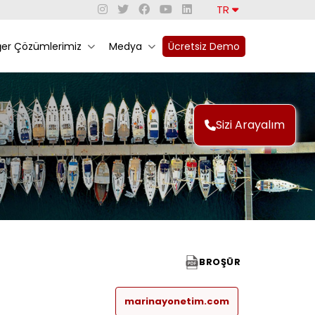
TR
ğer Çözümlerimiz
Medya
Ücretsiz Demo
Sizi Arayalım
BROŞÜR
marinayonetim.com