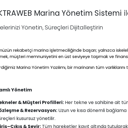
KTRAWEB Marina Yönetim Sistemi
i
lerinizi Yönetin, Süreçleri Dijitalleştirin
zün rekabetçi marina işletmeciliğinde başarı; yalnızca iskelele
ek, müşteri memnuniyetini en üst seviyeye taşımak ve finansal 
irdiğimiz Marina Yönetim Yazılımı, bir marinanın tüm varlıklarını 
amlı Yönetim
ekneler & Müşteri Profilleri:
Her tekne ve sahibine ait tüm b
özleşme & Rezervasyon:
Uzun ve kısa dönemli bağlama s
reçleri kusursuz yönetilir.
iriş–Çıkış & Seyir:
Tüm hareketler kayıt altında tutularak ş