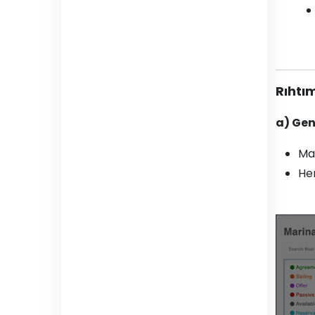
Rıhtı
a) Ge
Mar
Her