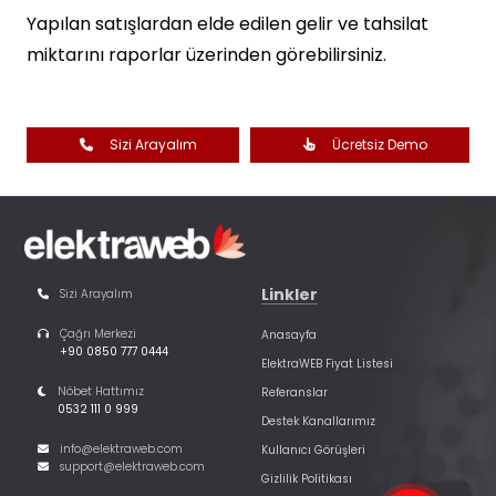
Yapılan satışlardan elde edilen gelir ve tahsilat
miktarını raporlar üzerinden görebilirsiniz.
Sizi Arayalım
Ücretsiz Demo
Linkler
Sizi Arayalım
Çağrı Merkezi
Anasayfa
+90 0850 777 0444
ElektraWEB Fiyat Listesi
Nöbet Hattımız
Referanslar
0532 111 0 999
Destek Kanallarımız
info@elektraweb.com
Kullanıcı Görüşleri
support@elektraweb.com
Gizlilik Politikası