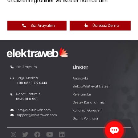
analizlerini grafikler ve listeler halinde alın.
Sizi Arayalım
Ücretsiz Demo
Linkler
Sizi Arayalım
Çağrı Merkezi
Anasayfa
+90 0850 777 0444
ElektraWEB Fiyat Listesi
Nöbet Hattımız
Referanslar
0532 111 0 999
Destek Kanallarımız
info@elektraweb.com
Kullanıcı Görüşleri
support@elektraweb.com
Gizlilik Politikası