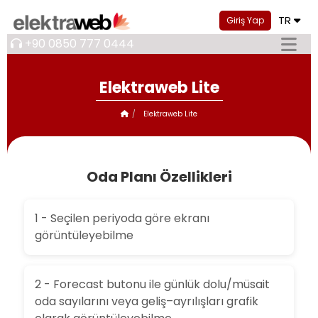
TR
Giriş Yap
+90 0850 777 0444
Elektraweb Lite
Elektraweb Lite
Oda Planı Özellikleri
1 - Seçilen periyoda göre ekranı
görüntüleyebilme
2 - Forecast butonu ile günlük dolu/müsait
oda sayılarını veya geliş–ayrılışları grafik