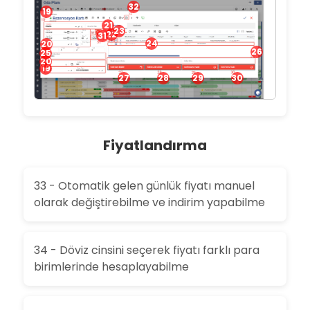
32
19
21
23
22
31
24
20
26
25
20
19
27
28
29
30
Fiyatlandırma
33 - Otomatik gelen günlük fiyatı manuel
olarak değiştirebilme ve indirim yapabilme
34 - Döviz cinsini seçerek fiyatı farklı para
birimlerinde hesaplayabilme