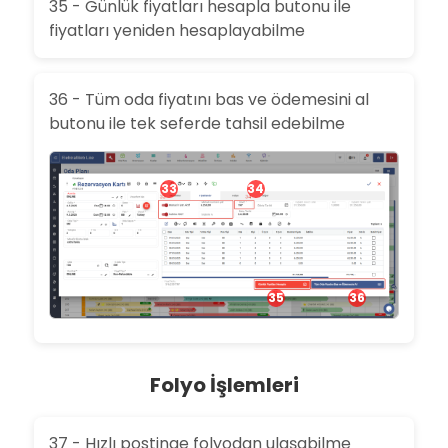
35 - Günlük fiyatları hesapla butonu ile
fiyatları yeniden hesaplayabilme
36 - Tüm oda fiyatını bas ve ödemesini al
butonu ile tek seferde tahsil edebilme
33
34
35
36
Folyo İşlemleri
37 - Hızlı postinge folyodan ulaşabilme