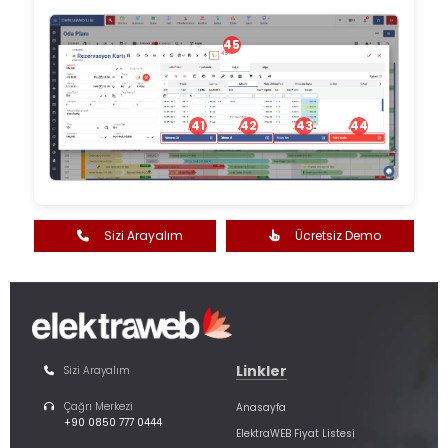
45
41
42
43
44
Sizi Arayalım
Ücretsiz Demo
Linkler
Sizi Arayalım
Çağrı Merkezi
Anasayfa
+90 0850 777 0444
ElektraWEB Fiyat Listesi