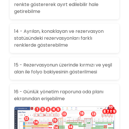
renkte göstererek ayırt edilebilir hale
getirebilme
14 - Ayrılan, konaklayan ve rezervasyon
statüsündeki rezervasyonları farklı
renklerde gösterebilme
15 - Rezervasyonun üzerinde kırmızı ve yeşil
alan ile folyo bakiyesinin gösterilmesi
16 - Günlük yönetim raporuna oda planı
ekranından erişebilme
10
1
2
3
4
5
6
7
8
9
16
13
13
12
15
14
14
14