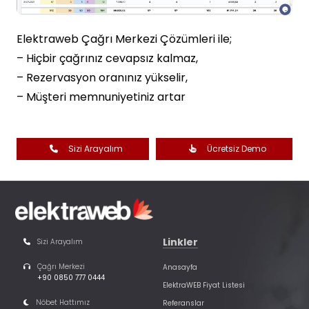
Elektraweb Çağrı Merkezi Çözümleri ile;
– Hiçbir çağrınız cevapsız kalmaz,
– Rezervasyon oranınız yükselir,
– Müşteri memnuniyetiniz artar
Sizi Arayalım
Ücretsiz Demo
Linkler
Sizi Arayalım
Çağrı Merkezi
Anasayfa
+90 0850 777 0444
ElektraWEB Fiyat Listesi
Nöbet Hattımız
Referanslar