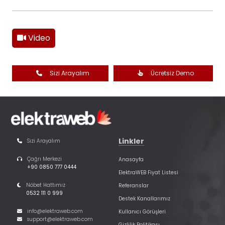
Video
Sizi Arayalım
Ücretsiz Demo
Linkler
Sizi Arayalım
Çağrı Merkezi
Anasayfa
+90 0850 777 0444
ElektraWEB Fiyat Listesi
Nöbet Hattımız
Referanslar
0532 111 0 999
Destek Kanallarımız
info@elektraweb.com
Kullanıcı Görüşleri
support@elektraweb.com
Gizlilik Politikası