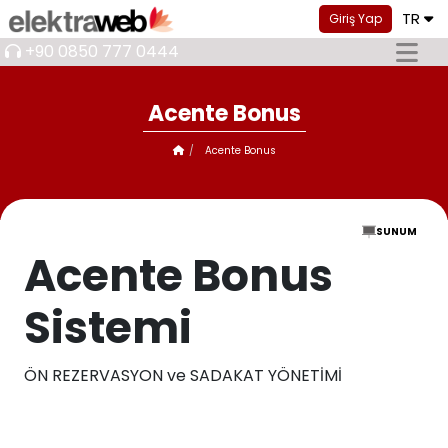
TR
Giriş Yap
+90 0850 777 0444
Acente Bonus
Acente Bonus
SUNUM
Acente Bonus
Sistemi
ÖN REZERVASYON ve SADAKAT YÖNETİMİ