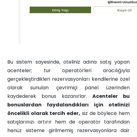
Bu sistem sayesinde, oteliniz adına satış yapan
acenteler; tur operatörleri aracılığıyla
gerçekleştirdikleri rezervasyonları kendilerine özel
olarak sunulan çevrimiçi panel üzerinden
kaydederek bonus kazanırlar.
Acenteler bu
bonuslardan faydalandıkları için otelinizi
öncelikli olarak tercih eder,
siz de böylece hem
satışlarınızı artırır hem de operatör tarafından
henüz sisteme girilmemiş rezervasyonlara dair