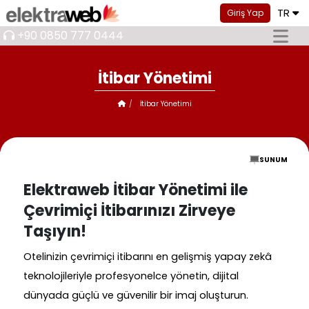
TR
Giriş Yap
+90 0850 777 0444
İtibar Yönetimi
İtibar Yönetimi
SUNUM
Elektraweb İtibar Yönetimi ile
Çevrimiçi İtibarınızı Zirveye
Taşıyın!
Otelinizin çevrimiçi itibarını en gelişmiş yapay zekâ
teknolojileriyle profesyonelce yönetin, dijital
dünyada güçlü ve güvenilir bir imaj oluşturun.