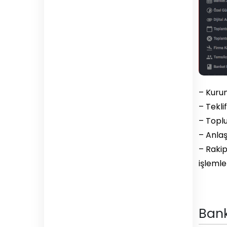
– Kuru
– Tekli
– Toplu
– Anla
– Rakip
işlemler
Bank