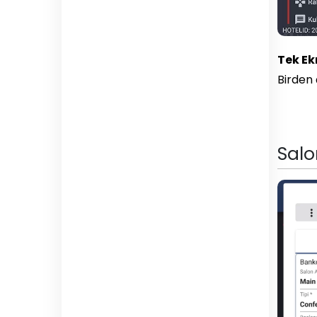
Tek Ek
Birden 
Salo