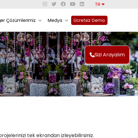
TR
ğer Çözümlerimiz
Medya
Ücretsiz Demo
Sizi Arayalım
projelerinizi tek ekrandan izleyebilirsiniz.