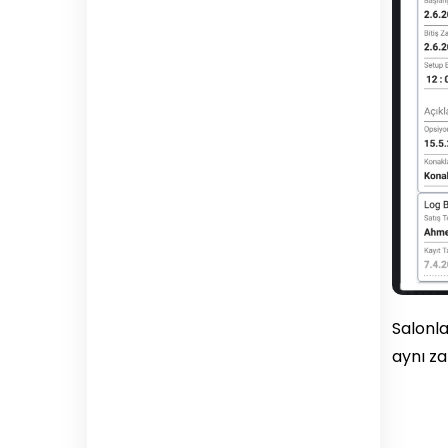
Salonla
aynı za