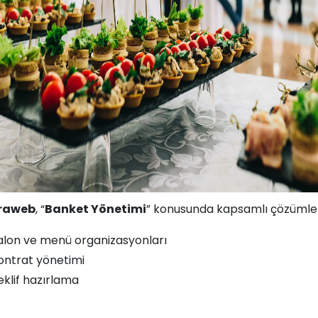
traweb
, “
Banket Yönetimi
” konusunda kapsamlı çözümle
alon ve menü organizasyonları
ontrat yönetimi
eklif hazırlama