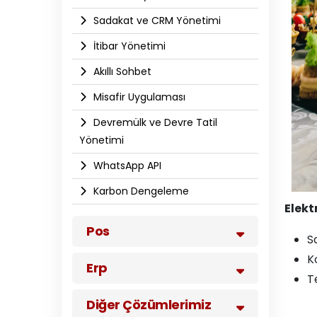
Sadakat ve CRM Yönetimi
İtibar Yönetimi
Akıllı Sohbet
Misafir Uygulaması
Devremülk ve Devre Tatil
Yönetimi
WhatsApp API​
Karbon Dengeleme
Elek
Pos
S
K
Erp
T
Diğer Çözümlerimiz