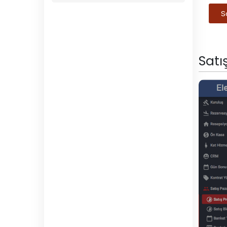
S
Satı