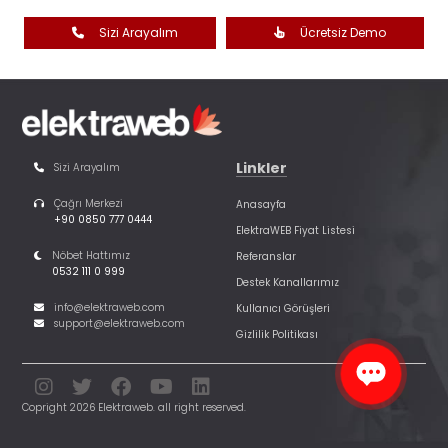
Sizi Arayalım
Ücretsiz Demo
Linkler
Sizi Arayalım
Çağrı Merkezi
Anasayfa
+90 0850 777 0444
ElektraWEB Fiyat Listesi
Nöbet Hattımız
Referanslar
0532 111 0 999
Destek Kanallarımız
info@elektraweb.com
Kullanıcı Görüşleri
support@elektraweb.com
Gizlilik Politikası
Copright 2026 Elektraweb. all right reserved.