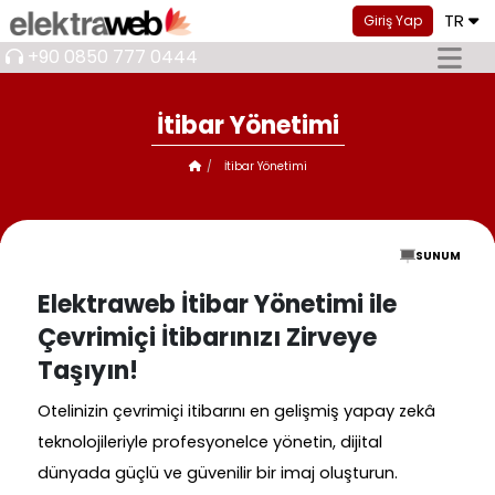
TR
Giriş Yap
+90 0850 777 0444
İtibar Yönetimi
İtibar Yönetimi
SUNUM
Elektraweb İtibar Yönetimi ile
Çevrimiçi İtibarınızı Zirveye
Taşıyın!
Otelinizin çevrimiçi itibarını en gelişmiş yapay zekâ
teknolojileriyle profesyonelce yönetin, dijital
dünyada güçlü ve güvenilir bir imaj oluşturun.