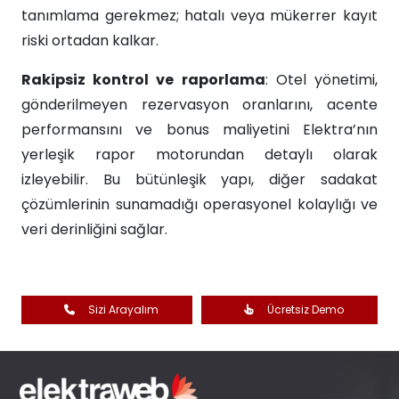
tanımlama gerekmez; hatalı veya mükerrer kayıt
riski ortadan kalkar.​
Rakipsiz kontrol ve raporlama
: Otel yönetimi,
gönderilmeyen rezervasyon oranlarını, acente
performansını ve bonus maliyetini Elektra’nın
yerleşik rapor motorundan detaylı olarak
izleyebilir. Bu bütünleşik yapı, diğer sadakat
çözümlerinin sunamadığı operasyonel kolaylığı ve
veri derinliğini sağlar.​
Sizi Arayalım
Ücretsiz Demo