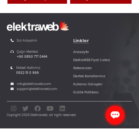
Linkler
Sizi Arayalım
Çağrı Merkezi
Anasayfa
+90 0850 777 0444
ElektraWEB Fiyat Listesi
Nöbet Hattımız
Referanslar
0532 111 0 999
Destek Kanallarımız
info@elektraweb.com
Kullanıcı Görüşleri
support@elektraweb.com
Gizlilik Politikası
Copright 2026 Elektraweb. all right reserved.