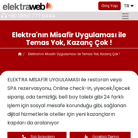
TR
Giriş Yap
+90 0850 777 0444
Elektra'nın Misafir Uygulaması ile
Temas Yok, Kazanç Çok !
Elektra'nın Misafir Uygulaması ile Temas Yok, Kazanç Çok !
ELEKTRA MİSAFİR UYGULAMASI ile restoran veya
SPA rezervasyonu, Online check-in, yiyecek/içecek
siparişi, oda temizliği, bell boy talebi gibi 24 farklı
işlem için sosyal mesafe korunduğu gibi, sağlanan
dijital hizmetlerle oteller için yeni kazançların
kapıları da aralanıyor
Sizi Arayalım
Ücretsiz Demo