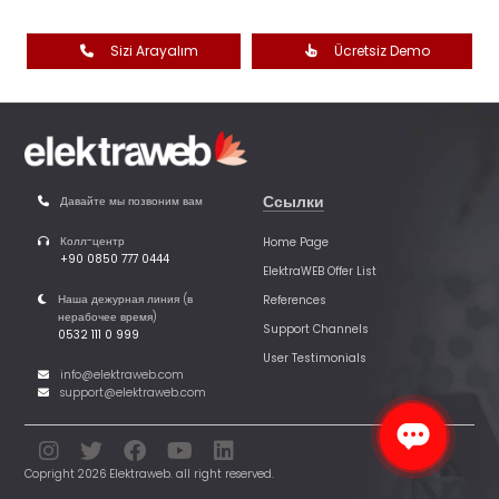
Sizi Arayalım
Ücretsiz Demo
Ссылки
Давайте мы позвоним вам
Колл-центр
Home Page
+90 0850 777 0444
ElektraWEB Offer List
Наша дежурная линия (в
References
нерабочее время)
Support Channels
0532 111 0 999
User Testimonials
info@elektraweb.com
support@elektraweb.com
Copright 2026 Elektraweb. all right reserved.