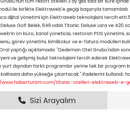
 Grubu'nun tüm resort otelleri 3 ay gibi kısa bir süre içinde 
odül ile birlikte Elektraweb'e geçişi başarıyla tamamladı. 
ca dijital yönetimi için Elektraweb teknolojisini tercih ett
 Deluxe Golf Belek, 649 odalı Titanic Deluxe Lara ve 420 o
web’in ön büro, kanal yöneticisi, restoran POS yönetimi, 
 menü, görev yönetimi, kimlikokur ve e-fatura modülleri ku
Oral yaptığı açıklamada: "Dedeman Otel Grubu'ndan sonra 
yeni ve gelişmiş bulut teknolojisini tercih ederek Elektr
yurt dışından farklı programlar yerine tek bir program kul
kalitesini daha yükseğe çıkartacak." ifadelerini kullandı. ha
//www.haberturizm.com/titanic-otelleri-elektraweb-e-g
Sizi Arayalım