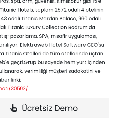
Pos, spa, crm, güvenlik, kimlikokur gibi 15'e
Titanic Hotels, toplam 2572 odalı 4 otelinin
i.543 odalı Titanic Mardan Palace, 960 odalı
dalı Titanic Luxury Collection Bodrum’da
satış-pazarlama, SPA, misafir uygulaması,
llanılıyor. Elektraweb Hotel Software CEO'su
Titanic Otelleri de tüm otellerinde uçtan
aweb'e geçti.Grup bu sayede hem yurt içinden
lanarak. verimliliği müşteri sadakatini ve
ber linki:
ecti/30593/
Ücretsiz Demo