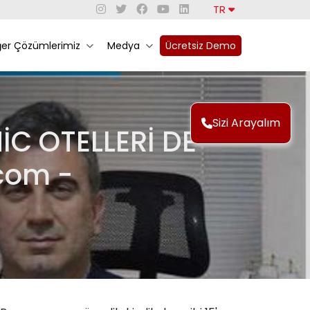
TR
ğer Çözümlerimiz
Medya
Ücretsiz Demo
Sizi Arayalım
C OTELLERİ DE
com -