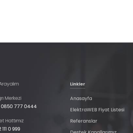
 Arayalım
Linkler
rı Merkezi
Anasayfa
 0850 777 0444
ElektraWEB Fiyat Listesi
t Hattımız
Referanslar
 111 0 999
Destek Kanallarımız