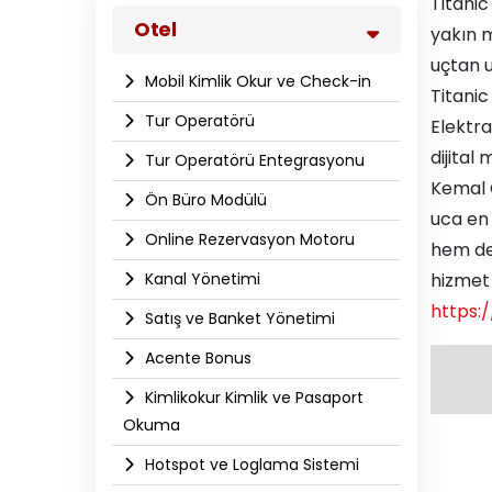
Titanic
Otel
yakın m
uçtan u
Mobil Kimlik Okur ve Check-in
Titanic
Tur Operatörü
Elektra
dijital
Tur Operatörü Entegrasyonu
Kemal 
Ön Büro Modülü
uca en 
Online Rezervasyon Motoru
hem de 
Kanal Yönetimi
hizmet 
https:
Satış ve Banket Yönetimi
Acente Bonus
Kimlikokur Kimlik ve Pasaport
Okuma
Hotspot ve Loglama Sistemi