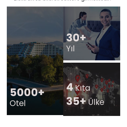
30+
Yıl
4
Kıta
5000+
35+
Ülke
Otel