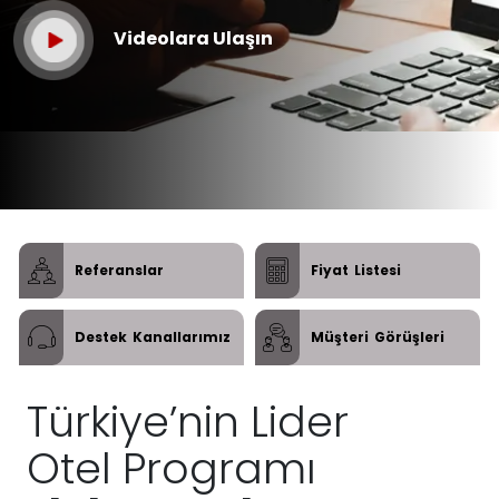
Videolara Ulaşın
Referanslar
Fiyat
Listesi
Destek
Kanallarımız
Müşteri
Görüşleri
Türkiye’nin Lider
Otel Programı