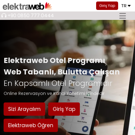
TR
Giriş Yap
+90 0850 777 0444
Elektraweb Otel Programı
Web Tabanlı, Bulutta Çalışan
En Kapsamlı Otel Programıdır
Online Rezervasyon ve Kanal Yönetimi İçindedir
Sizi Arayalım
Giriş Yap
Elektraweb Öğren