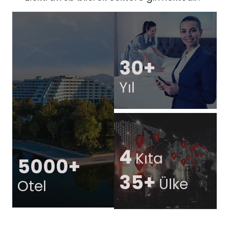
30+
Yıl
4
Kıta
5000+
35+
Ülke
Otel