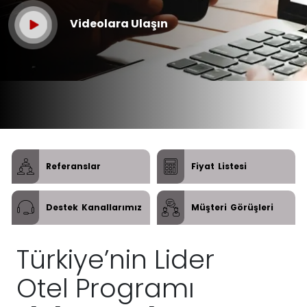
Videolara Ulaşın
Referanslar
Fiyat
Listesi
Destek
Kanallarımız
Müşteri
Görüşleri
Türkiye’nin Lider
Otel Programı