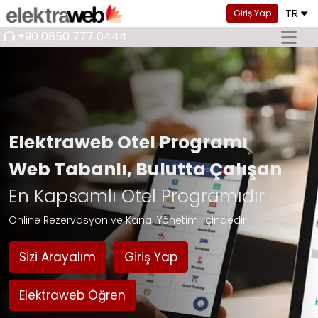
TR
Giriş Yap
+90 0850 777 0444
Elektraweb Otel Programı
Web Tabanlı, Bulutta Çalışan
En Kapsamlı Otel Programıdır
Online Rezervasyon ve Kanal Yönetimi İçindedir
Sizi Arayalım
Giriş Yap
Elektraweb Öğren