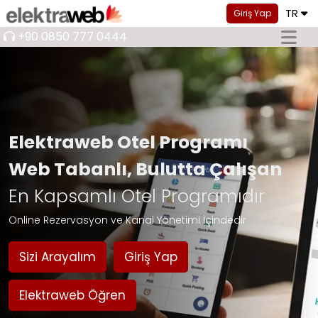
TR
Giriş Yap
+90 0850 777 0444
Elektraweb Otel Programı
Web Tabanlı, Bulutta Çalışan
En Kapsamlı Otel Programıdır
Online Rezervasyon ve Kanal Yönetimi İçindedir
Sizi Arayalım
Giriş Yap
Elektraweb Öğren