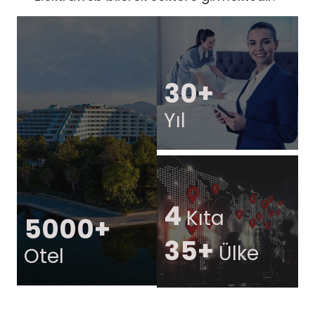
30+
Yıl
4
Kıta
5000+
35+
Ülke
Otel