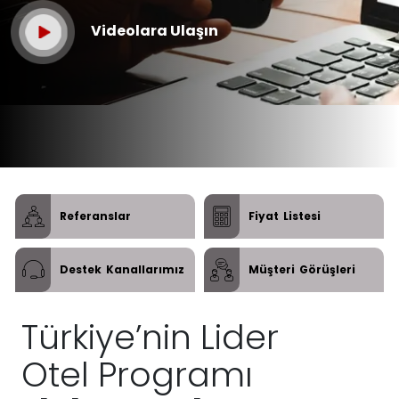
Videolara Ulaşın
Referanslar
Fiyat
Listesi
Destek
Kanallarımız
Müşteri
Görüşleri
Türkiye’nin Lider
Otel Programı