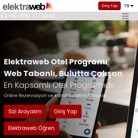
TR
Giriş Yap
+90 0850 777 0444
Elektraweb Otel Programı
Web Tabanlı, Bulutta Çalışan
En Kapsamlı Otel Programıdır
Online Rezervasyon ve Kanal Yönetimi İçindedir
Sizi Arayalım
Giriş Yap
Elektraweb Öğren