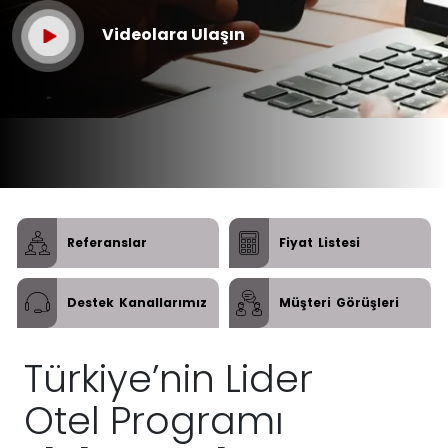
Videolara Ulaşın
Referanslar
Fiyat
Listesi
Destek
Kanallarımız
Müşteri
Görüşleri
Türkiye’nin Lider
Otel Programı