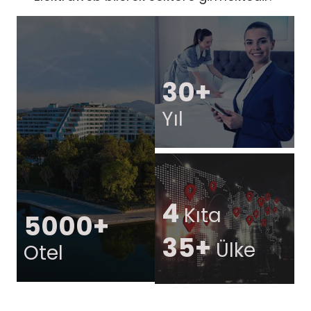
30+
Yıl
4
Kıta
5000+
35+
Ülke
Otel