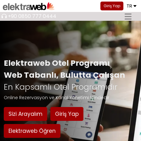
TR
Giriş Yap
+90 0850 777 0444
Elektraweb Otel Programı
Web Tabanlı, Bulutta Çalışan
En Kapsamlı Otel Programıdır
Online Rezervasyon ve Kanal Yönetimi İçindedir
Sizi Arayalım
Giriş Yap
Elektraweb Öğren