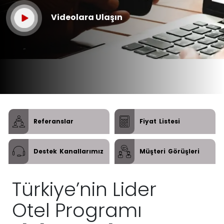
Videolara Ulaşın
Referanslar
Fiyat
Listesi
Destek
Kanallarımız
Müşteri
Görüşleri
Türkiye’nin Lider
Otel Programı