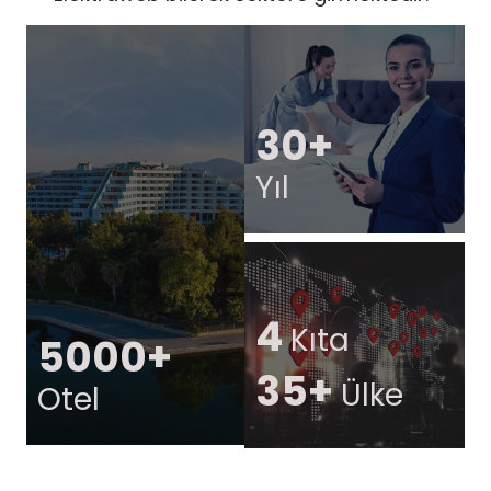
30+
Yıl
4
Kıta
5000+
35+
Ülke
Otel