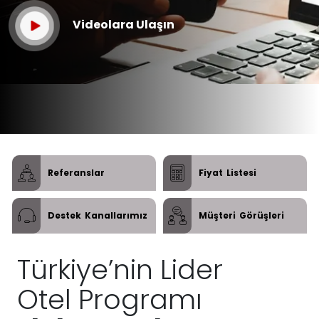
Videolara Ulaşın
Referanslar
Fiyat
Listesi
Destek
Kanallarımız
Müşteri
Görüşleri
Türkiye’nin Lider
Otel Programı