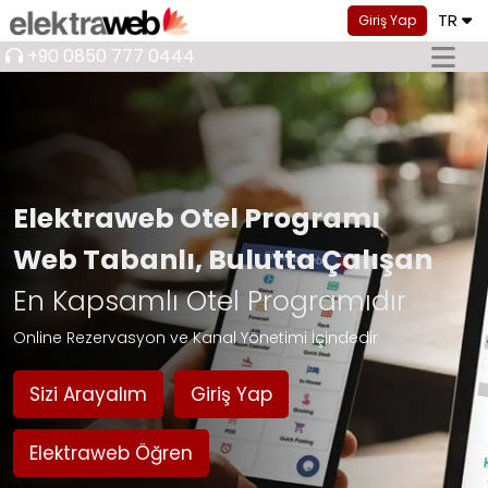
TR
Giriş Yap
+90 0850 777 0444
Elektraweb Otel Programı
Web Tabanlı, Bulutta Çalışan
En Kapsamlı Otel Programıdır
Online Rezervasyon ve Kanal Yönetimi İçindedir
Sizi Arayalım
Giriş Yap
Elektraweb Öğren