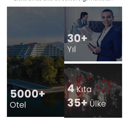
30+
Yıl
4
Kıta
5000+
35+
Ülke
Otel