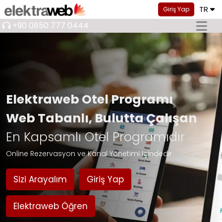
TR
Giriş Yap
+90 0850 777 0444
Elektraweb Otel Programı
Web Tabanlı, Bulutta Çalışan
En Kapsamlı Otel Programıdır
Online Rezervasyon ve Kanal Yönetimi İçindedir
Sizi Arayalım
Giriş Yap
Elektraweb Öğren