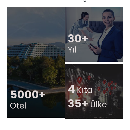
30+
Yıl
4
Kıta
5000+
35+
Ülke
Otel