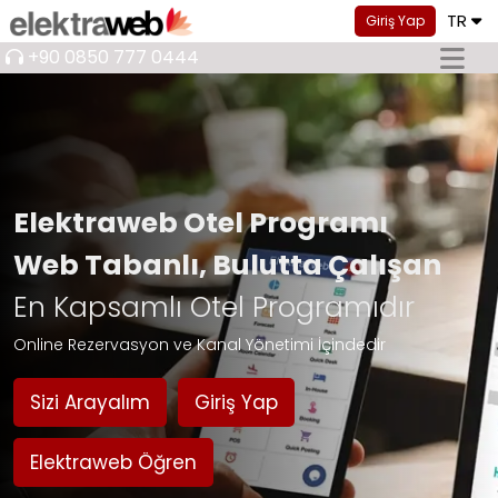
TR
Giriş Yap
+90 0850 777 0444
Elektraweb Otel Programı
Web Tabanlı, Bulutta Çalışan
En Kapsamlı Otel Programıdır
Online Rezervasyon ve Kanal Yönetimi İçindedir
Sizi Arayalım
Giriş Yap
Elektraweb Öğren