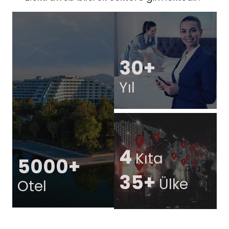
30+
Yıl
4
Kıta
5000+
35+
Ülke
Otel