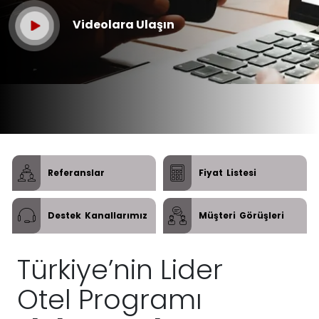
Videolara Ulaşın
Referanslar
Fiyat
Listesi
Destek
Kanallarımız
Müşteri
Görüşleri
Türkiye’nin Lider
Otel Programı