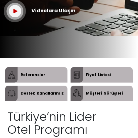
Videolara Ulaşın
Referanslar
Fiyat
Listesi
Destek
Kanallarımız
Müşteri
Görüşleri
Türkiye’nin Lider
Otel Programı