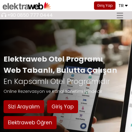
TR
Giriş Yap
+90 0850 777 0444
Elektraweb Otel Programı
Web Tabanlı, Bulutta Çalışan
En Kapsamlı Otel Programıdır
Online Rezervasyon ve Kanal Yönetimi İçindedir
Sizi Arayalım
Giriş Yap
Elektraweb Öğren