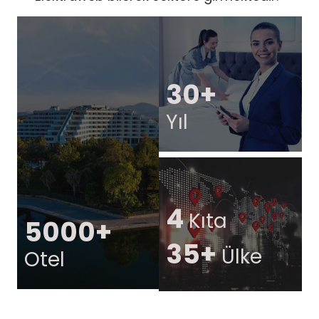
30+
Yıl
4
Kıta
5000+
35+
Ülke
Otel