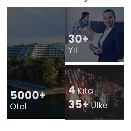
30+
Yıl
4
Kıta
5000+
35+
Ülke
Otel