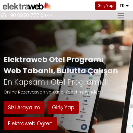
TR
Giriş Yap
+90 0850 777 0444
Elektraweb Otel Programı
Web Tabanlı, Bulutta Çalışan
En Kapsamlı Otel Programıdır
Online Rezervasyon ve Kanal Yönetimi İçindedir
Sizi Arayalım
Giriş Yap
Elektraweb Öğren