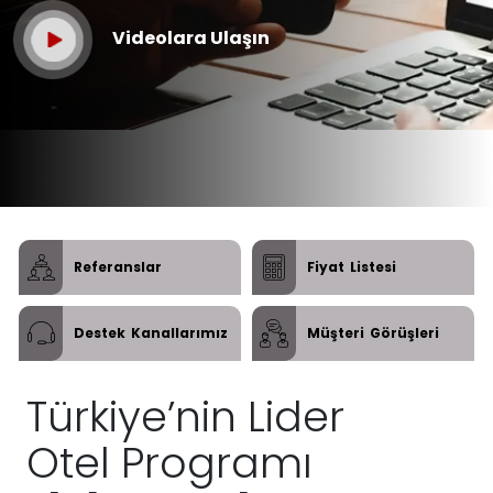
Videolara Ulaşın
Referanslar
Fiyat
Listesi
Destek
Kanallarımız
Müşteri
Görüşleri
Türkiye’nin Lider
Otel Programı