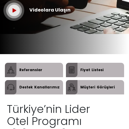
Videolara Ulaşın
Referanslar
Fiyat
Listesi
Destek
Kanallarımız
Müşteri
Görüşleri
Türkiye’nin Lider
Otel Programı