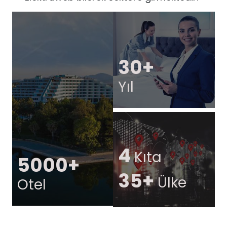
30+
Yıl
4
Kıta
5000+
35+
Ülke
Otel