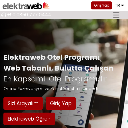
TR
Giriş Yap
+90 0850 777 0444
Elektraweb Otel Programı
Web Tabanlı, Bulutta Çalışan
En Kapsamlı Otel Programıdır
Online Rezervasyon ve Kanal Yönetimi İçindedir
Sizi Arayalım
Giriş Yap
Elektraweb Öğren