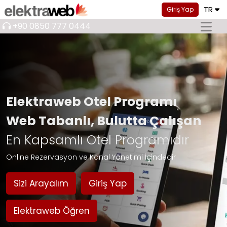
TR
Giriş Yap
+90 0850 777 0444
Elektraweb Otel Programı
Web Tabanlı, Bulutta Çalışan
En Kapsamlı Otel Programıdır
Online Rezervasyon ve Kanal Yönetimi İçindedir
Sizi Arayalım
Giriş Yap
Elektraweb Öğren