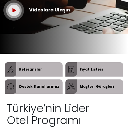
Videolara Ulaşın
Referanslar
Fiyat
Listesi
Destek
Kanallarımız
Müşteri
Görüşleri
Türkiye’nin Lider
Otel Programı