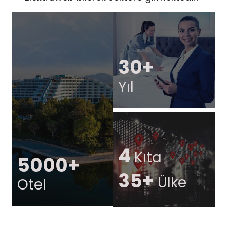
30+
Yıl
4
Kıta
5000+
35+
Ülke
Otel